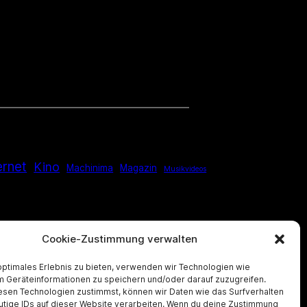
ernet
Kino
Machinima
Magazin
Musikvideos
Cookie-Zustimmung verwalten
optimales Erlebnis zu bieten, verwenden wir Technologien wie
m Geräteinformationen zu speichern und/oder darauf zuzugreifen.
esen Technologien zustimmst, können wir Daten wie das Surfverhalten
utige IDs auf dieser Website verarbeiten. Wenn du deine Zustimmung