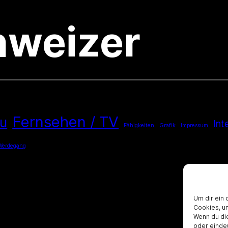
hweizer
Fernsehen / TV
u
Int
Fähigkeiten
Grafik
Impressum
Werdegang
Um dir ein 
Cookies, u
Wenn du di
oder einde